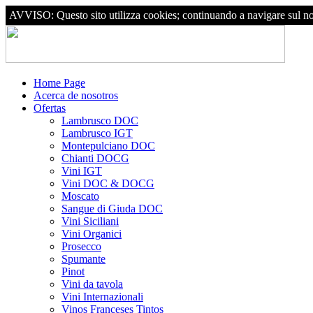
AVVISO: Questo sito utilizza cookies; continuando a navigare sul nostr
Home Page
Acerca de nosotros
Ofertas
Lambrusco DOC
Lambrusco IGT
Montepulciano DOC
Chianti DOCG
Vini IGT
Vini DOC & DOCG
Moscato
Sangue di Giuda DOC
Vini Siciliani
Vini Organici
Prosecco
Spumante
Pinot
Vini da tavola
Vini Internazionali
Vinos Franceses Tintos