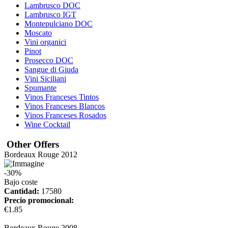
Lambrusco DOC
Lambrusco IGT
Montepulciano DOC
Moscato
Vini organici
Pinot
Prosecco DOC
Sangue di Giuda
Vini Siciliani
Spumante
Vinos Franceses Tintos
Vinos Franceses Blancos
Vinos Franceses Rosados
Wine Cocktail
Other Offers
Bordeaux Rouge 2012
-30%
Bajo coste
Cantidad:
17580
Precio promocional:
€1.85
más información
Bordeaux Rouge 2008